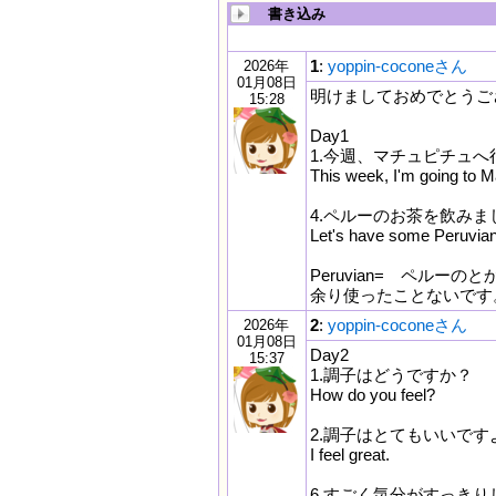
書き込み
1
:
yoppin-coconeさん
2026年
01月08日
明けましておめでとうご
15:28
Day1
1.今週、マチュピチュへ
This week, I'm going to 
4.ペルーのお茶を飲みま
Let's have some Peruvian
Peruvian= ペルー
余り使ったことないです
2
:
yoppin-coconeさん
2026年
01月08日
Day2
15:37
1.調子はどうですか？
How do you feel?
2.調子はとてもいいです
I feel great.
6.すごく気分がすっきり