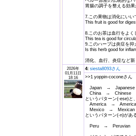
ペルー原産の伝統的なハ
胃腸の調子を整える効果
7.この果物は消化にいい
This fruit is good for diges
8.このお茶は血行をよく
This tea is good for circula
9.このハーブは炎症を
Is this herb good for infl
消化、血行、炎症など新しく
4
:
siesta8093さん
2026年
01月11日
>>1 yoppin-coconeさん
18:16
Japan → Japanese
China → Chinese
というパターン(-ese)と
America → America
Mexico → Mexican
というパターン(-n)が
Peru → Peruvian