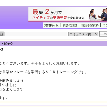
質問掲示板
英語の話題
英語学習資料
ラ
] トピック
3
とうございます。今年もよろしくお願いします。
単語やフレーズを学習するＳＰＲトレーニングです。
を飲みましょう
まいました
行をよくします
ます。