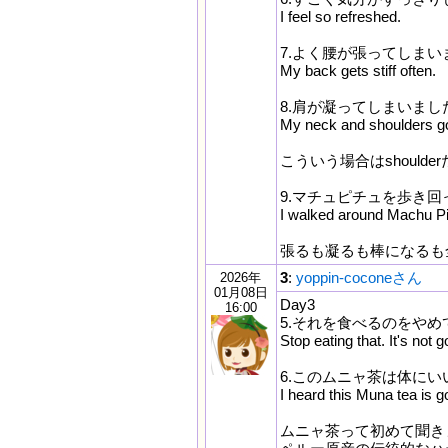
I feel so refreshed.
7.よく腰が張ってしまい
My back gets stiff often.
8.肩が凝ってしまいまし
My neck and shoulders got
こういう場合はshould
9.マチュピチュを歩き
I walked around Machu Pic
張るも凝るも棒になるも全部
3
:
yoppin-coconeさん
2026年
01月08日
Day3
16:00
5.それを食べるのをや
Stop eating that. It's not 
6.このムニャ茶は体にい
I heard this Muna tea is g
ムニャ茶って初めて聞き