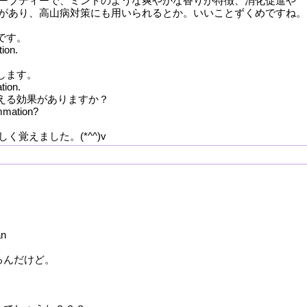
ーブティーで、ミントのような爽やかな香りが特徴、消化促進や
があり、高山病対策にも用いられるとか。いいことずくめですね。
です。
tion.
します。
tion.
抑える効果がありますか？
ammation?
覚えました。(*^^)v
、
n
あるんだけど。