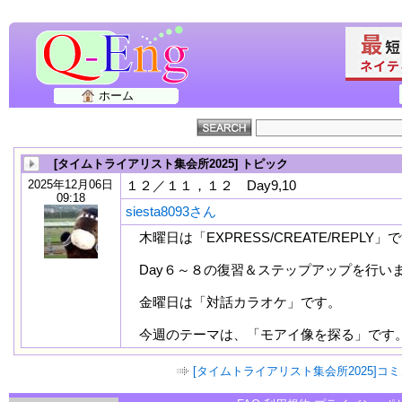
ホーム
[タイムトライアリスト集会所2025] トピック
2025年12月06日
１２／１１，１２ Day9,10
09:18
siesta8093さん
木曜日は「EXPRESS/CREATE/REPLY」
Day６～８の復習＆ステップアップを行い
金曜日は「対話カラオケ」です。
今週のテーマは、「モアイ像を探る」です
[タイムトライアリスト集会所2025]コ