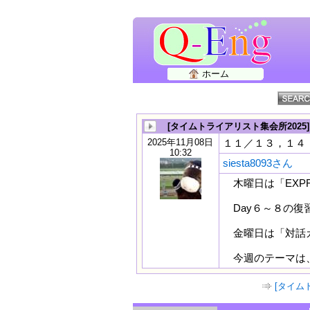
ホーム
[タイムトライアリスト集会所2025
2025年11月08日
１１／１３，１４ D
10:32
siesta8093さん
木曜日は「EXPRE
Day６～８の復
金曜日は「対話
今週のテーマは、
[タイム