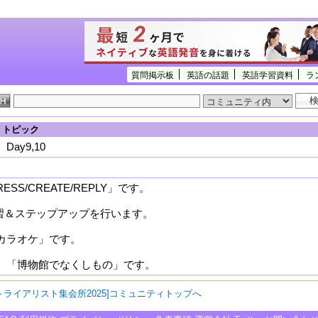
質問掲示板
英語の話題
英語学習資料
ラ
] トピック
ay9,10
SS/CREATE/REPLY」です。
習＆ステップアップを行います。
カラオケ」です。
「博物館でなくしもの」です。
トライアリスト集会所2025]コミュニティトップへ