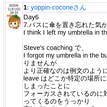
2025年
1
:
yoppin-coconeさん
11月13日
09:33
Day6
7.バスに傘を置き忘れた気
I think I left my umbrella in t
Steve's coaching で、
I forgot my umbrella in
りませんが
より正確なのは例文のようにl
leave はどこか特定の場
しまったことに
フォーカスされているのに対し
ってくるのをうっかり