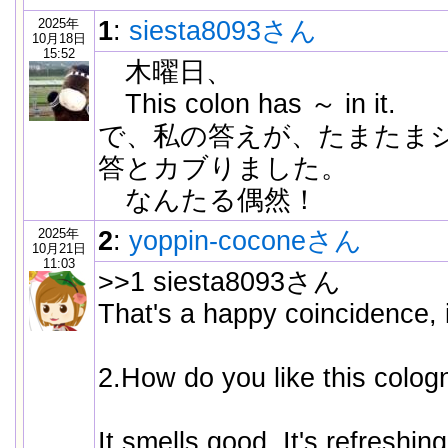
2025年
1
:
siesta8093さん
10月18日
15:52
木曜日、
This colon has ～ in it.
で、私の答えが、たまたま
答とカブりました。
なんたる偶然！
2025年
2
:
yoppin-coconeさん
10月21日
11:03
>>1 siesta8093さん
That's a happy coincidence, is
2.How do you like this colog
It smells good. It's refreshing.