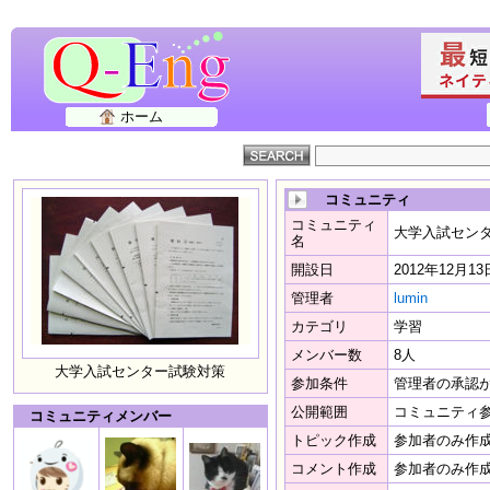
ホーム
コミュニティ
コミュニティ
大学入試セン
名
開設日
2012年12月13
管理者
lumin
カテゴリ
学習
メンバー数
8人
大学入試センター試験対策
参加条件
管理者の承認
公開範囲
コミュニティ
コミュニティメンバー
トピック作成
参加者のみ作
コメント作成
参加者のみ作