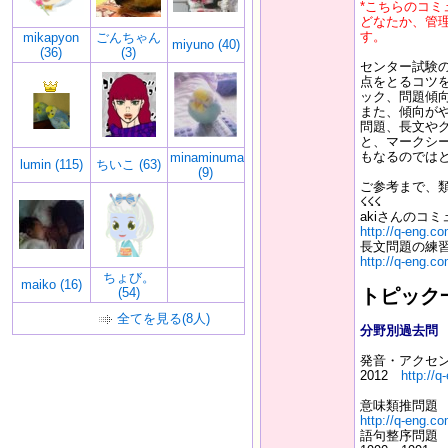
*こちらのコミ
どなたか、管
す。
mikapyon
ごんちゃん
miyuno (40)
(36)
(3)
センター試験
点をとるコツ
ック、問題傾
また、傾向がや
問題、長文や
と、マークシ
もなるのでは
minaminumaebi
lumin (115)
ちいこ (63)
(9)
ご参考まで、
☇☇☇
akiさんのコミ
http://q-eng.c
長文問題の練
http://q-eng.c
ちょび。
maiko (16)
(54)
トピック
全てを見る(8人)
分野別過去問
発音・アクセン
2012
http://
意味類推問題
http://q-eng.c
語句整序問題