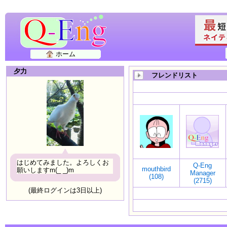
ホーム
夕力
フレンドリスト
はじめてみました。よろしくお
Q-Eng
mouthbird
願いしますm(_ _)m
Manager
(108)
(2715)
(最終ログインは3日以上)