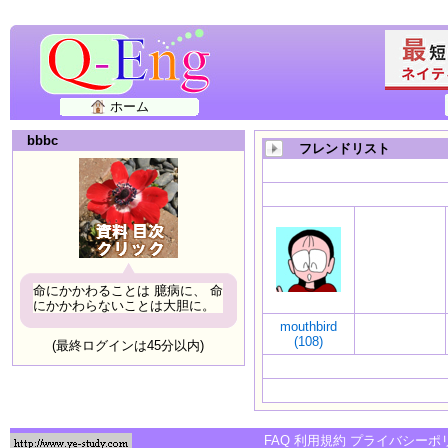
ホーム
bbbc
フレンドリスト
命にかかわることは 臆病に、 命
にかかわらないことは大胆に。
mouthbird
(108)
(最終ログインは45分以内)
FAQ
利用規約
プライバシーポ