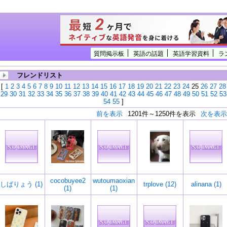
質問掲示板
英語の話題
英語学習資料
ラ
フレンドリスト
[
1
2
3
4
5
6
7
8
9
10
11
12
13
14
15
16
17
18
19
20
21
22
23
24
25
26
27
28
29
30
31
32
33
34
35
36
37
38
39
40
41
42
43
44
45
46
47
48
49
50
51
52
53
54
55
]
前を表示
1201件～1250件を表示
次を表示
cocobuyee2
wutoumaoxian
しばりょう (1)
trplove (12)
alinana (1)
(1)
(1)