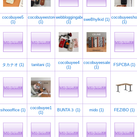
cocobuyee5
cocobuyeestore
webbloggingaboutanything
cocobuyeesho
sweBhylkid (1)
(1)
(1)
(1)
(1)
cocobuyee4
cocobuyeesale
タカナオ (1)
tanitani (1)
FSPCBA (1)
(1)
(1)
cocobuyee1
sihoooffice (1)
BUNTA３ (1)
mido (1)
FEZIBO (1)
(1)