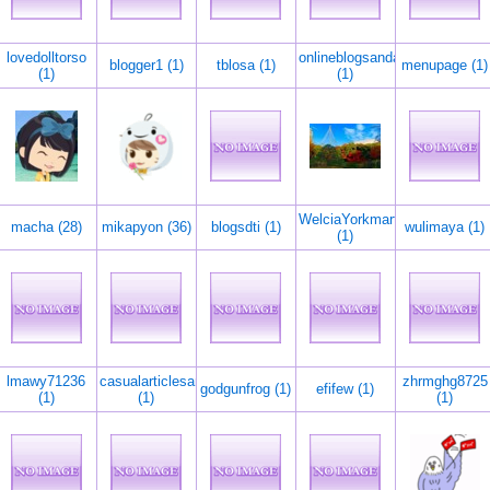
lovedolltorso
onlineblogsandarticles
blogger1 (1)
tblosa (1)
menupage (1)
(1)
(1)
WelciaYorkmart
macha (28)
mikapyon (36)
blogsdti (1)
wulimaya (1)
(1)
lmawy71236
casualarticlesandblogspro
zhrmghg8725
godgunfrog (1)
efifew (1)
(1)
(1)
(1)