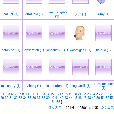
Irenchang999
hesupr (1)
guestblo (1)
ノム (1)
Amy (1)
(1)
derohuter (1)
cybereren (1)
johnchen35 (1)
woodtiges1 (1)
bainuo (1)
comprarlaser
minicattty (1)
zheng (1)
laserpotenti (1)
blogsand1 (1)
(1)
[
1
2
3
4
5
6
7
8
9
10
11
12
13
14
15
16
17
18
19
20
21
22
23
24
25
26
27
28
29
30
31
32
33
34
35
36
37
38
39
40
41
42
43
44
45
46
47
48
49
50
51
52
53
54
55
]
前を表示
1201件～1250件を表示
次を表示