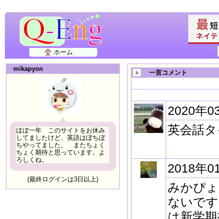
ホーム
mikapyon
一言コメント
2020年0
英会話タ
ほぼ一年 このサイトをお休み
してましたけど、英語はぼちぼ
ちやってました。 またちょく
ちょく期待と思っています。よ
ろしくね。
2018年0
(最終ログインは3日以上)
みかぴょ
ないです
は新学期