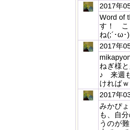
2017年0
Word 
す！ こ
ね(;´･
2017年0
mika
ねぎ様と
♪ 来週
ければｗ
2017年0
みかぴょ
も、自分
うのが難