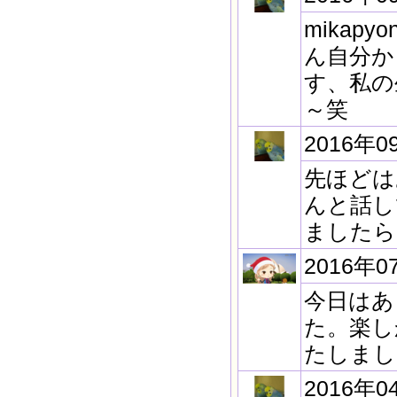
mika
ん自分か
す、私の
～笑
2016年0
先ほどは
んと話し
ましたら
2016年0
今日はあ
た。楽し
たしまし
2016年0