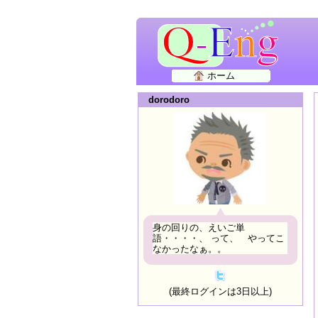
ホーム
dorodoro
身の回りの、えいご単
語・・・・、 って、 やってこ
なかったなぁ。。
(最終ログインは3日以上)