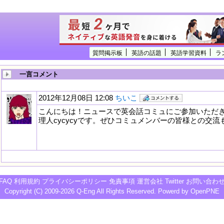
質問掲示板
英語の話題
英語学習資料
ラ
一言コメント
2012年12月08日 12:08
ちいこ
こんにちは！ニュースで英会話コミュにご参加いただき
理人cycycyです。ぜひコミュメンバーの皆様との交
FAQ
利用規約
プライバシーポリシー
免責事項
運営会社
Twitter
お問い合わ
Copyright (C) 2009-2026
Q-Eng
All Rights Reserved. Powerd by
OpenPNE