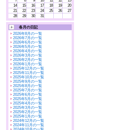
7
8
9
10
11
12
13
14
15
16
17
18
19
20
21
22
23
24
25
26
27
28
29
30
31
各月の日記
2026年8月の一覧
2026年7月の一覧
2026年6月の一覧
2026年5月の一覧
2026年4月の一覧
2026年3月の一覧
2026年2月の一覧
2026年1月の一覧
2025年12月の一覧
2025年11月の一覧
2025年10月の一覧
2025年9月の一覧
2025年8月の一覧
2025年7月の一覧
2025年6月の一覧
2025年5月の一覧
2025年4月の一覧
2025年3月の一覧
2025年2月の一覧
2025年1月の一覧
2024年12月の一覧
2024年11月の一覧
2024年10月の一覧