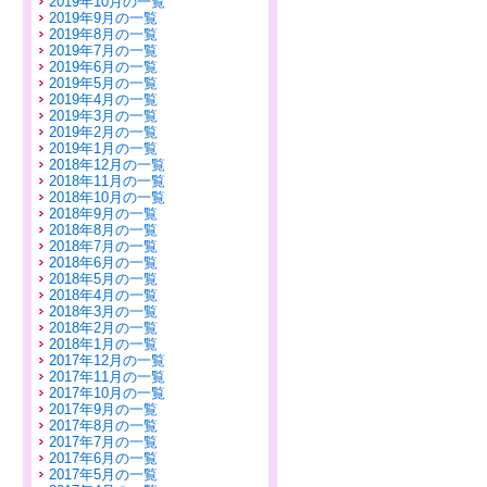
2019年10月の一覧
2019年9月の一覧
2019年8月の一覧
2019年7月の一覧
2019年6月の一覧
2019年5月の一覧
2019年4月の一覧
2019年3月の一覧
2019年2月の一覧
2019年1月の一覧
2018年12月の一覧
2018年11月の一覧
2018年10月の一覧
2018年9月の一覧
2018年8月の一覧
2018年7月の一覧
2018年6月の一覧
2018年5月の一覧
2018年4月の一覧
2018年3月の一覧
2018年2月の一覧
2018年1月の一覧
2017年12月の一覧
2017年11月の一覧
2017年10月の一覧
2017年9月の一覧
2017年8月の一覧
2017年7月の一覧
2017年6月の一覧
2017年5月の一覧