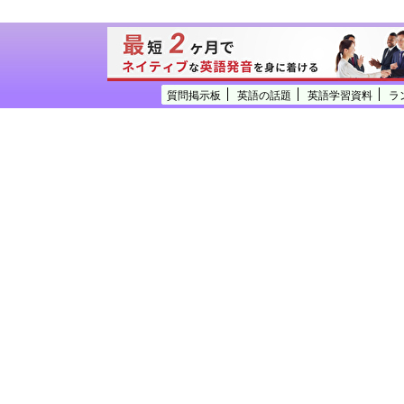
質問掲示板
英語の話題
英語学習資料
ラ