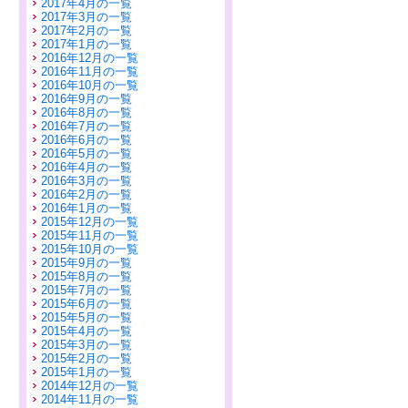
2017年4月の一覧
2017年3月の一覧
2017年2月の一覧
2017年1月の一覧
2016年12月の一覧
2016年11月の一覧
2016年10月の一覧
2016年9月の一覧
2016年8月の一覧
2016年7月の一覧
2016年6月の一覧
2016年5月の一覧
2016年4月の一覧
2016年3月の一覧
2016年2月の一覧
2016年1月の一覧
2015年12月の一覧
2015年11月の一覧
2015年10月の一覧
2015年9月の一覧
2015年8月の一覧
2015年7月の一覧
2015年6月の一覧
2015年5月の一覧
2015年4月の一覧
2015年3月の一覧
2015年2月の一覧
2015年1月の一覧
2014年12月の一覧
2014年11月の一覧