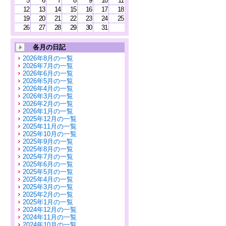
5
6
7
8
9
10
11
12
13
14
15
16
17
18
19
20
21
22
23
24
25
26
27
28
29
30
31
各月の日記
2026年8月の一覧
2026年7月の一覧
2026年6月の一覧
2026年5月の一覧
2026年4月の一覧
2026年3月の一覧
2026年2月の一覧
2026年1月の一覧
2025年12月の一覧
2025年11月の一覧
2025年10月の一覧
2025年9月の一覧
2025年8月の一覧
2025年7月の一覧
2025年6月の一覧
2025年5月の一覧
2025年4月の一覧
2025年3月の一覧
2025年2月の一覧
2025年1月の一覧
2024年12月の一覧
2024年11月の一覧
2024年10月の一覧