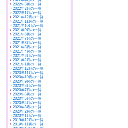
2022年3月の一覧
2022年2月の一覧
2022年1月の一覧
2021年12月の一覧
2021年11月の一覧
2021年10月の一覧
2021年9月の一覧
2021年8月の一覧
2021年7月の一覧
2021年6月の一覧
2021年5月の一覧
2021年4月の一覧
2021年3月の一覧
2021年2月の一覧
2021年1月の一覧
2020年12月の一覧
2020年11月の一覧
2020年10月の一覧
2020年9月の一覧
2020年8月の一覧
2020年7月の一覧
2020年6月の一覧
2020年5月の一覧
2020年4月の一覧
2020年3月の一覧
2020年2月の一覧
2020年1月の一覧
2019年12月の一覧
2019年11月の一覧