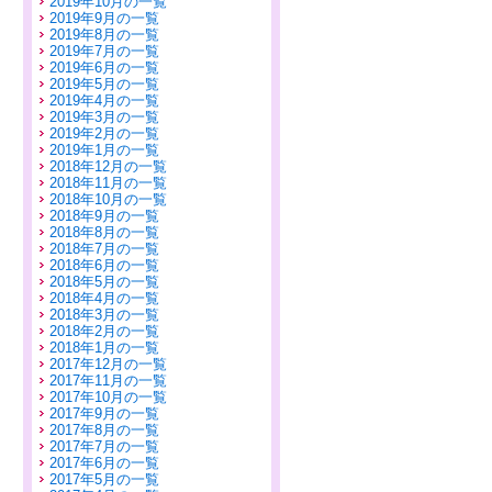
2019年10月の一覧
2019年9月の一覧
2019年8月の一覧
2019年7月の一覧
2019年6月の一覧
2019年5月の一覧
2019年4月の一覧
2019年3月の一覧
2019年2月の一覧
2019年1月の一覧
2018年12月の一覧
2018年11月の一覧
2018年10月の一覧
2018年9月の一覧
2018年8月の一覧
2018年7月の一覧
2018年6月の一覧
2018年5月の一覧
2018年4月の一覧
2018年3月の一覧
2018年2月の一覧
2018年1月の一覧
2017年12月の一覧
2017年11月の一覧
2017年10月の一覧
2017年9月の一覧
2017年8月の一覧
2017年7月の一覧
2017年6月の一覧
2017年5月の一覧