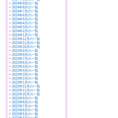
2024年9月の一覧
2024年8月の一覧
2024年7月の一覧
2024年6月の一覧
2024年5月の一覧
2024年4月の一覧
2024年3月の一覧
2024年2月の一覧
2024年1月の一覧
2023年12月の一覧
2023年11月の一覧
2023年10月の一覧
2023年9月の一覧
2023年8月の一覧
2023年7月の一覧
2023年6月の一覧
2023年5月の一覧
2023年4月の一覧
2023年3月の一覧
2023年2月の一覧
2023年1月の一覧
2022年12月の一覧
2022年11月の一覧
2022年10月の一覧
2022年9月の一覧
2022年8月の一覧
2022年7月の一覧
2022年6月の一覧
2022年5月の一覧
2022年4月の一覧