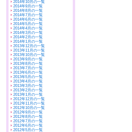
2014年10月の一覧
2014年9月の一覧
2014年8月の一覧
2014年7月の一覧
2014年6月の一覧
2014年5月の一覧
2014年4月の一覧
2014年3月の一覧
2014年2月の一覧
2014年1月の一覧
2013年12月の一覧
2013年11月の一覧
2013年10月の一覧
2013年9月の一覧
2013年8月の一覧
2013年7月の一覧
2013年6月の一覧
2013年5月の一覧
2013年4月の一覧
2013年3月の一覧
2013年2月の一覧
2013年1月の一覧
2012年12月の一覧
2012年11月の一覧
2012年10月の一覧
2012年9月の一覧
2012年8月の一覧
2012年7月の一覧
2012年6月の一覧
2012年5月の一覧