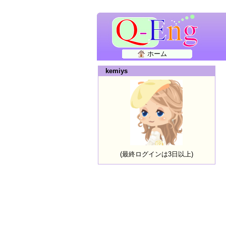
ホーム
kemiys
(最終ログインは3日以上)