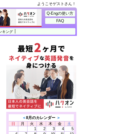
ようこそゲストさん！
Q-Engの使い方
FAQ
ンキング
＜
8月のカレンダー
＞
日
月
火
水
木
金
土
1
2
3
4
5