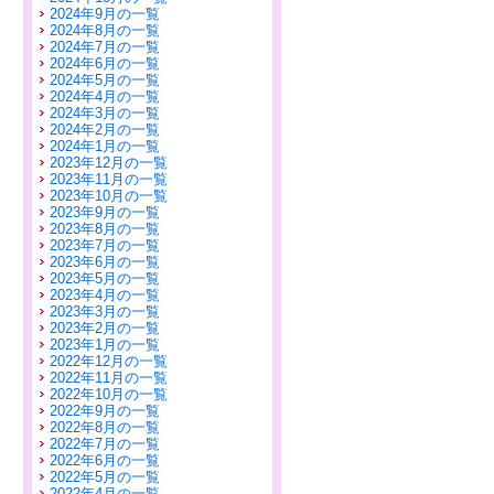
2024年9月の一覧
2024年8月の一覧
2024年7月の一覧
2024年6月の一覧
2024年5月の一覧
2024年4月の一覧
2024年3月の一覧
2024年2月の一覧
2024年1月の一覧
2023年12月の一覧
2023年11月の一覧
2023年10月の一覧
2023年9月の一覧
2023年8月の一覧
2023年7月の一覧
2023年6月の一覧
2023年5月の一覧
2023年4月の一覧
2023年3月の一覧
2023年2月の一覧
2023年1月の一覧
2022年12月の一覧
2022年11月の一覧
2022年10月の一覧
2022年9月の一覧
2022年8月の一覧
2022年7月の一覧
2022年6月の一覧
2022年5月の一覧
2022年4月の一覧