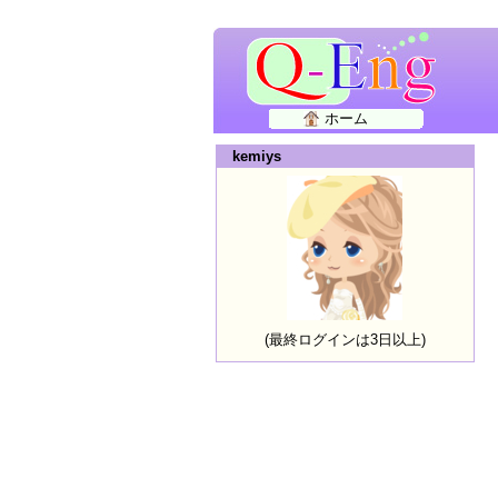
ホーム
kemiys
(最終ログインは3日以上)