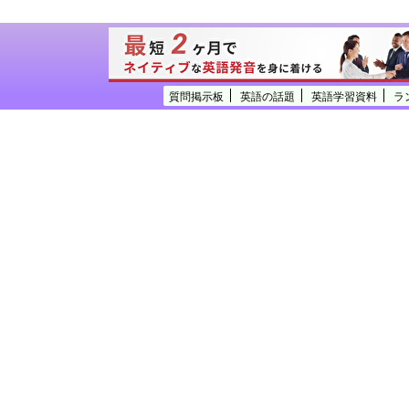
質問掲示板
英語の話題
英語学習資料
ラ