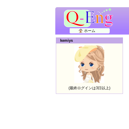
ホーム
kemiys
(最終ログインは3日以上)