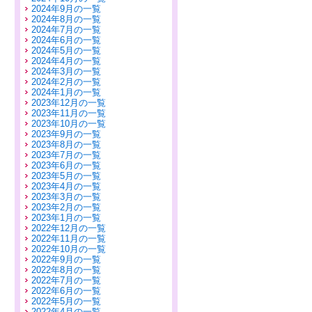
2024年9月の一覧
2024年8月の一覧
2024年7月の一覧
2024年6月の一覧
2024年5月の一覧
2024年4月の一覧
2024年3月の一覧
2024年2月の一覧
2024年1月の一覧
2023年12月の一覧
2023年11月の一覧
2023年10月の一覧
2023年9月の一覧
2023年8月の一覧
2023年7月の一覧
2023年6月の一覧
2023年5月の一覧
2023年4月の一覧
2023年3月の一覧
2023年2月の一覧
2023年1月の一覧
2022年12月の一覧
2022年11月の一覧
2022年10月の一覧
2022年9月の一覧
2022年8月の一覧
2022年7月の一覧
2022年6月の一覧
2022年5月の一覧
2022年4月の一覧