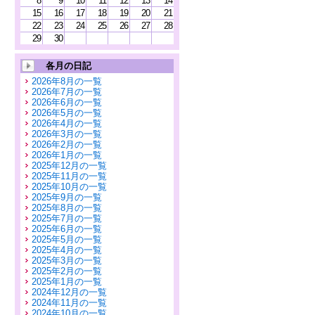
8
9
10
11
12
13
14
15
16
17
18
19
20
21
22
23
24
25
26
27
28
29
30
各月の日記
2026年8月の一覧
2026年7月の一覧
2026年6月の一覧
2026年5月の一覧
2026年4月の一覧
2026年3月の一覧
2026年2月の一覧
2026年1月の一覧
2025年12月の一覧
2025年11月の一覧
2025年10月の一覧
2025年9月の一覧
2025年8月の一覧
2025年7月の一覧
2025年6月の一覧
2025年5月の一覧
2025年4月の一覧
2025年3月の一覧
2025年2月の一覧
2025年1月の一覧
2024年12月の一覧
2024年11月の一覧
2024年10月の一覧