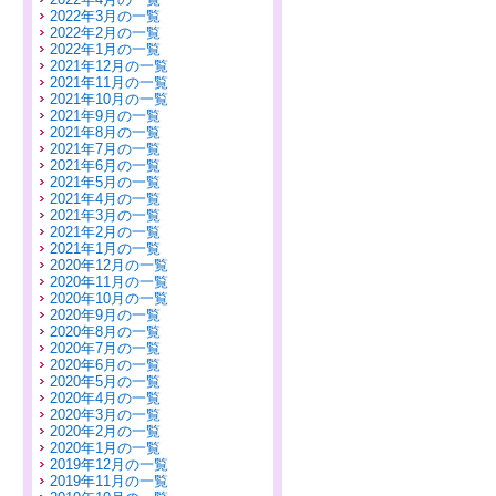
2022年3月の一覧
2022年2月の一覧
2022年1月の一覧
2021年12月の一覧
2021年11月の一覧
2021年10月の一覧
2021年9月の一覧
2021年8月の一覧
2021年7月の一覧
2021年6月の一覧
2021年5月の一覧
2021年4月の一覧
2021年3月の一覧
2021年2月の一覧
2021年1月の一覧
2020年12月の一覧
2020年11月の一覧
2020年10月の一覧
2020年9月の一覧
2020年8月の一覧
2020年7月の一覧
2020年6月の一覧
2020年5月の一覧
2020年4月の一覧
2020年3月の一覧
2020年2月の一覧
2020年1月の一覧
2019年12月の一覧
2019年11月の一覧