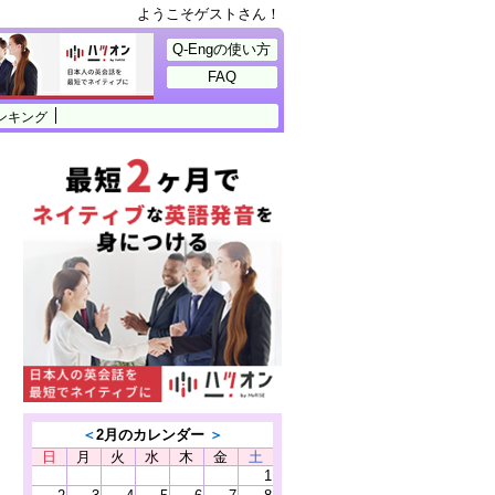
ようこそゲストさん！
Q-Engの使い方
FAQ
ンキング
＜
2月のカレンダー
＞
日
月
火
水
木
金
土
1