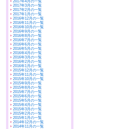
2017年4月の一覧
2017年3月の一覧
2017年2月の一覧
2017年1月の一覧
2016年12月の一覧
2016年11月の一覧
2016年10月の一覧
2016年9月の一覧
2016年8月の一覧
2016年7月の一覧
2016年6月の一覧
2016年5月の一覧
2016年4月の一覧
2016年3月の一覧
2016年2月の一覧
2016年1月の一覧
2015年12月の一覧
2015年11月の一覧
2015年10月の一覧
2015年9月の一覧
2015年8月の一覧
2015年7月の一覧
2015年6月の一覧
2015年5月の一覧
2015年4月の一覧
2015年3月の一覧
2015年2月の一覧
2015年1月の一覧
2014年12月の一覧
2014年11月の一覧