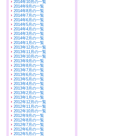
2014年10月の一覧
2014年9月の一覧
2014年8月の一覧
2014年7月の一覧
2014年6月の一覧
2014年5月の一覧
2014年4月の一覧
2014年3月の一覧
2014年2月の一覧
2014年1月の一覧
2013年12月の一覧
2013年11月の一覧
2013年10月の一覧
2013年9月の一覧
2013年8月の一覧
2013年7月の一覧
2013年6月の一覧
2013年5月の一覧
2013年4月の一覧
2013年3月の一覧
2013年2月の一覧
2013年1月の一覧
2012年12月の一覧
2012年11月の一覧
2012年10月の一覧
2012年9月の一覧
2012年8月の一覧
2012年7月の一覧
2012年6月の一覧
2012年5月の一覧