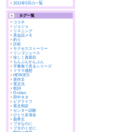
2012年5月の一覧
タグ一覧
ココネ
ジョジョ
リスニング
英会話メモ
釣り
詐欺
サクセスストーリー
リンゴジュース
珍しく真面目
ちんぷんかんぷん
字幕無で見るシリーズ
ドラマ感想
HEROES
英作文
英文法
歌詞
D-class
田中ネタ
ピグライフ
英文和訳
センター試験
ひとり反省会
胎界主
ブタなのに
ブタのくせに