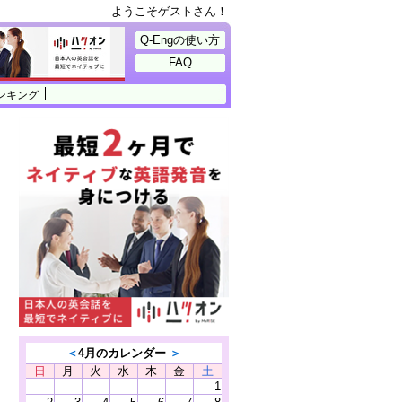
ようこそゲストさん！
Q-Engの使い方
FAQ
ンキング
＜
4月のカレンダー
＞
日
月
火
水
木
金
土
1