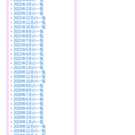
2022年3月の一覧
2022年2月の一覧
2022年1月の一覧
2021年12月の一覧
2021年11月の一覧
2021年10月の一覧
2021年9月の一覧
2021年8月の一覧
2021年7月の一覧
2021年6月の一覧
2021年5月の一覧
2021年4月の一覧
2021年3月の一覧
2021年2月の一覧
2021年1月の一覧
2020年12月の一覧
2020年11月の一覧
2020年10月の一覧
2020年9月の一覧
2020年8月の一覧
2020年7月の一覧
2020年6月の一覧
2020年5月の一覧
2020年4月の一覧
2020年3月の一覧
2020年2月の一覧
2020年1月の一覧
2019年12月の一覧
2019年11月の一覧