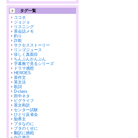
タグ一覧
ココネ
ジョジョ
リスニング
英会話メモ
釣り
詐欺
サクセスストーリー
リンゴジュース
珍しく真面目
ちんぷんかんぷん
字幕無で見るシリーズ
ドラマ感想
HEROES
英作文
英文法
歌詞
D-class
田中ネタ
ピグライフ
英文和訳
センター試験
ひとり反省会
胎界主
ブタなのに
ブタのくせに
翻訳に挑戦
自己満足