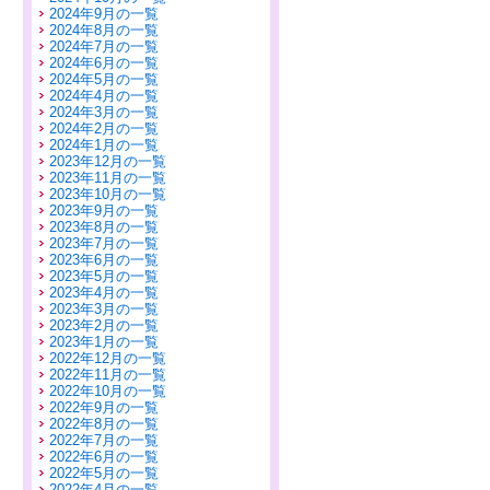
2024年9月の一覧
2024年8月の一覧
2024年7月の一覧
2024年6月の一覧
2024年5月の一覧
2024年4月の一覧
2024年3月の一覧
2024年2月の一覧
2024年1月の一覧
2023年12月の一覧
2023年11月の一覧
2023年10月の一覧
2023年9月の一覧
2023年8月の一覧
2023年7月の一覧
2023年6月の一覧
2023年5月の一覧
2023年4月の一覧
2023年3月の一覧
2023年2月の一覧
2023年1月の一覧
2022年12月の一覧
2022年11月の一覧
2022年10月の一覧
2022年9月の一覧
2022年8月の一覧
2022年7月の一覧
2022年6月の一覧
2022年5月の一覧
2022年4月の一覧