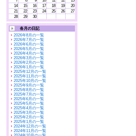
7
8
9
10
11
12
13
14
15
16
17
18
19
20
21
22
23
24
25
26
27
28
29
30
各月の日記
2026年8月の一覧
2026年7月の一覧
2026年6月の一覧
2026年5月の一覧
2026年4月の一覧
2026年3月の一覧
2026年2月の一覧
2026年1月の一覧
2025年12月の一覧
2025年11月の一覧
2025年10月の一覧
2025年9月の一覧
2025年8月の一覧
2025年7月の一覧
2025年6月の一覧
2025年5月の一覧
2025年4月の一覧
2025年3月の一覧
2025年2月の一覧
2025年1月の一覧
2024年12月の一覧
2024年11月の一覧
2024年10月の一覧