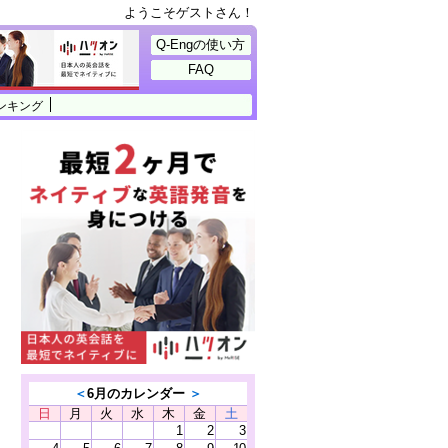
ようこそゲストさん！
Q-Engの使い方
FAQ
ンキング
＜
6月のカレンダー
＞
日
月
火
水
木
金
土
1
2
3