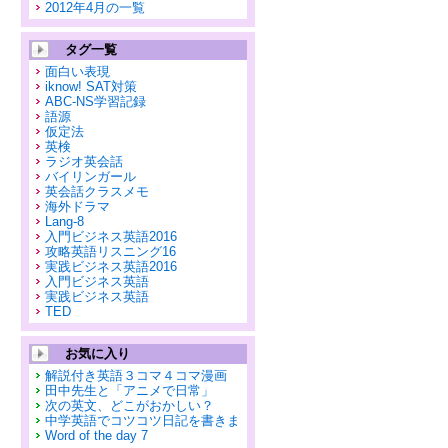
2012年4月の一覧
タグ一覧
面白い表現
iknow! SAT対策
ABC-NS学習記録
語源
仮定法
英検
ラジオ英会話
バイリンガール
英会話クラスメモ
海外ドラマ
Lang-8
入門ビジネス英語2016
攻略英語リスニング16
実践ビジネス英語2016
入門ビジネス英語
実践ビジネス英語
TED
お気に入り
解説付き英語３コマ４コマ漫画
田中先生と「アニメで日常」
次の英文、どこがおかしい？
中学英語でコツコツ日記を書きま
Word of the day 7