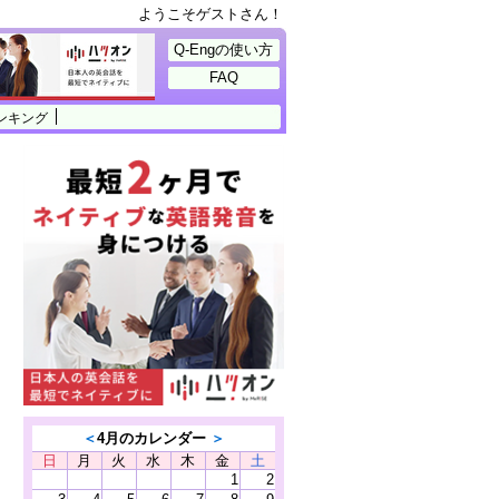
ようこそゲストさん！
Q-Engの使い方
FAQ
ンキング
＜
4月のカレンダー
＞
日
月
火
水
木
金
土
1
2