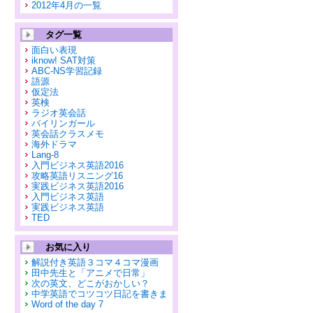
2012年4月の一覧
タグ一覧
面白い表現
iknow! SAT対策
ABC-NS学習記録
語源
仮定法
英検
ラジオ英会話
バイリンガール
英会話クラスメモ
海外ドラマ
Lang-8
入門ビジネス英語2016
攻略英語リスニング16
実践ビジネス英語2016
入門ビジネス英語
実践ビジネス英語
TED
お気に入り
解説付き英語３コマ４コマ漫画
田中先生と「アニメで日常」
次の英文、どこがおかしい？
中学英語でコツコツ日記を書きま
Word of the day 7