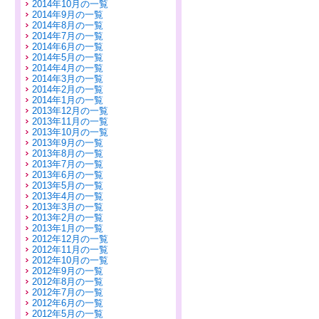
2014年10月の一覧
2014年9月の一覧
2014年8月の一覧
2014年7月の一覧
2014年6月の一覧
2014年5月の一覧
2014年4月の一覧
2014年3月の一覧
2014年2月の一覧
2014年1月の一覧
2013年12月の一覧
2013年11月の一覧
2013年10月の一覧
2013年9月の一覧
2013年8月の一覧
2013年7月の一覧
2013年6月の一覧
2013年5月の一覧
2013年4月の一覧
2013年3月の一覧
2013年2月の一覧
2013年1月の一覧
2012年12月の一覧
2012年11月の一覧
2012年10月の一覧
2012年9月の一覧
2012年8月の一覧
2012年7月の一覧
2012年6月の一覧
2012年5月の一覧