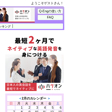
ようこそゲストさん！
Q-Engの使い方
FAQ
ンキング
＜
2月のカレンダー
＞
日
月
火
水
木
金
土
1
2
3
4
5
6