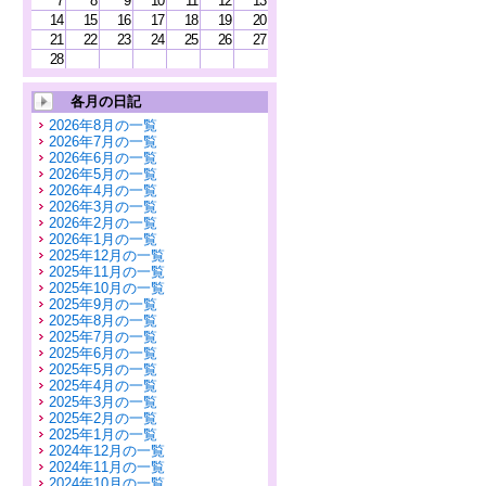
7
8
9
10
11
12
13
14
15
16
17
18
19
20
21
22
23
24
25
26
27
28
各月の日記
2026年8月の一覧
2026年7月の一覧
2026年6月の一覧
2026年5月の一覧
2026年4月の一覧
2026年3月の一覧
2026年2月の一覧
2026年1月の一覧
2025年12月の一覧
2025年11月の一覧
2025年10月の一覧
2025年9月の一覧
2025年8月の一覧
2025年7月の一覧
2025年6月の一覧
2025年5月の一覧
2025年4月の一覧
2025年3月の一覧
2025年2月の一覧
2025年1月の一覧
2024年12月の一覧
2024年11月の一覧
2024年10月の一覧