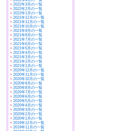
2022年3月の一覧
2022年2月の一覧
2022年1月の一覧
2021年12月の一覧
2021年11月の一覧
2021年10月の一覧
2021年9月の一覧
2021年8月の一覧
2021年7月の一覧
2021年6月の一覧
2021年5月の一覧
2021年4月の一覧
2021年3月の一覧
2021年2月の一覧
2021年1月の一覧
2020年12月の一覧
2020年11月の一覧
2020年10月の一覧
2020年9月の一覧
2020年8月の一覧
2020年7月の一覧
2020年6月の一覧
2020年5月の一覧
2020年4月の一覧
2020年3月の一覧
2020年2月の一覧
2020年1月の一覧
2019年12月の一覧
2019年11月の一覧