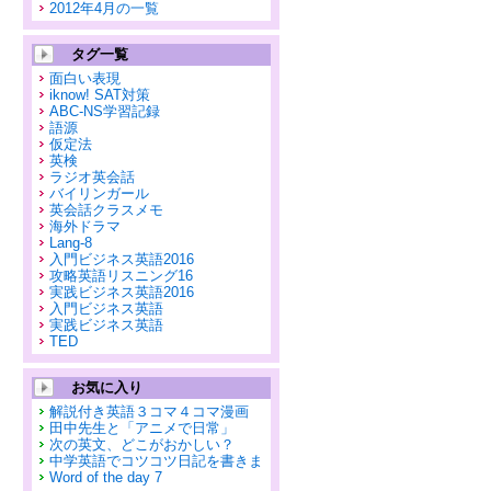
2012年4月の一覧
タグ一覧
面白い表現
iknow! SAT対策
ABC-NS学習記録
語源
仮定法
英検
ラジオ英会話
バイリンガール
英会話クラスメモ
海外ドラマ
Lang-8
入門ビジネス英語2016
攻略英語リスニング16
実践ビジネス英語2016
入門ビジネス英語
実践ビジネス英語
TED
お気に入り
解説付き英語３コマ４コマ漫画
田中先生と「アニメで日常」
次の英文、どこがおかしい？
中学英語でコツコツ日記を書きま
Word of the day 7