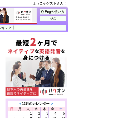
ようこそゲストさん！
Q-Engの使い方
FAQ
ンキング
＜
12月のカレンダー
＞
日
月
火
水
木
金
土
1
2
3
4
5