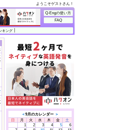
ようこそゲストさん！
Q-Engの使い方
FAQ
ンキング
示
に
公
）
む
に
公
）
＜
9月のカレンダー
＞
日
月
火
水
木
金
土
1
2
3
4
5
6