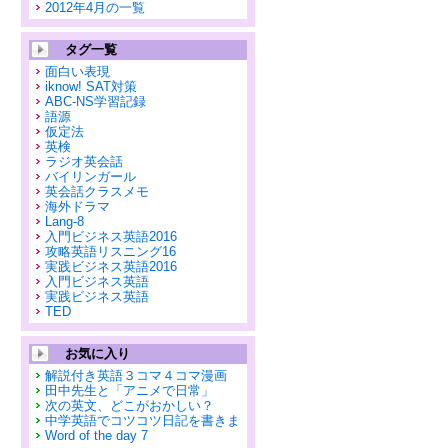
2012年4月の一覧
タグ一覧
面白い表現
iknow! SAT対策
ABC-NS学習記録
語源
仮定法
英検
ラジオ英会話
バイリンガール
英会話クラスメモ
海外ドラマ
Lang-8
入門ビジネス英語2016
攻略英語リスニング16
実践ビジネス英語2016
入門ビジネス英語
実践ビジネス英語
TED
お気に入り
解説付き英語３コマ４コマ漫画
田中先生と「アニメで日常」
次の英文、どこがおかしい？
中学英語でコツコツ日記を書きま
Word of the day 7