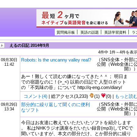
質問掲示板
英語の話題
英語学習資料
ラ
えるの日記 2014年9月
4件中 1件～4件を表
（SNS全体・外部
Robots: Is the uncanny valley real?
09月30日
公開（Web全体に
11:42
開）
あー！難しくて読むの嫌になってきた＾＾； 明日ま
での宿題なのに！(>_<) 以前の日記で 人型ロボット
の「不気味の谷」について http://q-eng.com/diary/
コメント(4)
| 総アクセス(3,233)
(1)
(0) |
もっと読
（SNS全体・外部
部分的に繰り返して聞くのに便利
09月29日
公開（Web全体に
13:34
なソフト
開）
今日はお友達に教えていただいたソフトを紹介します
。 私はNHKラジオ講座をだいたい録音(mp3)してPCで
聞いていますが、本文の部分だけ、とか部分的に繰り