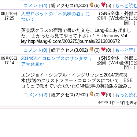
コメント(4)
| 総アクセス(4,302)
(6)
(5) |
もっと読
（SNS全体・外部
人型ロボットの「不気味の谷」に
09月10日
公開（Web全体に
17:25
ついて
開）
英会話クラスの宿題で書いた文を、Lang-8にあげまし
た。 よかったら見てやって下さい＾＾ Uncanny Val
ley http://lang-8.com/209275/journals/2213800672
コメント(0)
| 総アクセス(3,062)
(0)
(0) |
もっと読
（SNS全体・外部
2014/5/14 コロンブスのサンタマリ
09月05日
公開（Web全体に
17:14
ア号発見か
開）
エンジョイ・シンプル・イングリッシュ2014/09/03(
水)放送のクリストファー・コロンブスについて、ESE
コミュで教えていただいたCNN記事の英語版を読みま
コメント(2)
| 総アクセス(2,902)
(0)
(0) |
もっと読
4件中 1件～4件を表