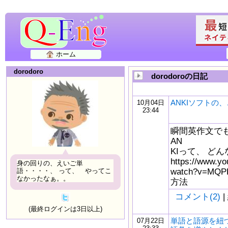
ホーム
dorodoro
dorodoroの日記
ANKIソフトの
10月04日
23:44
瞬間英作文でも
AN
KIって、 ど
https://www.yo
身の回りの、えいご単
watch?v=MQ
語・・・・、 って、 やってこ
なかったなぁ。。
方法
コメント(2)
|
(最終ログインは3日以上)
単語と語源を紐
07月22日