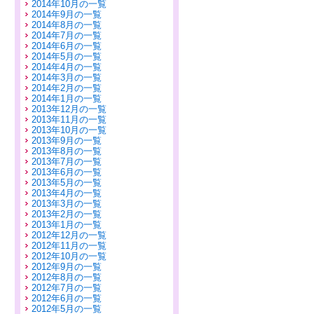
2014年10月の一覧
2014年9月の一覧
2014年8月の一覧
2014年7月の一覧
2014年6月の一覧
2014年5月の一覧
2014年4月の一覧
2014年3月の一覧
2014年2月の一覧
2014年1月の一覧
2013年12月の一覧
2013年11月の一覧
2013年10月の一覧
2013年9月の一覧
2013年8月の一覧
2013年7月の一覧
2013年6月の一覧
2013年5月の一覧
2013年4月の一覧
2013年3月の一覧
2013年2月の一覧
2013年1月の一覧
2012年12月の一覧
2012年11月の一覧
2012年10月の一覧
2012年9月の一覧
2012年8月の一覧
2012年7月の一覧
2012年6月の一覧
2012年5月の一覧