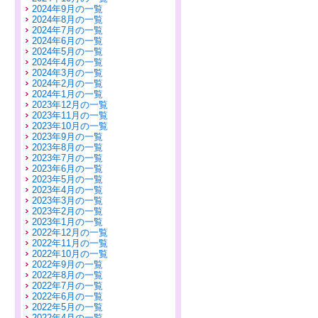
2024年9月の一覧
2024年8月の一覧
2024年7月の一覧
2024年6月の一覧
2024年5月の一覧
2024年4月の一覧
2024年3月の一覧
2024年2月の一覧
2024年1月の一覧
2023年12月の一覧
2023年11月の一覧
2023年10月の一覧
2023年9月の一覧
2023年8月の一覧
2023年7月の一覧
2023年6月の一覧
2023年5月の一覧
2023年4月の一覧
2023年3月の一覧
2023年2月の一覧
2023年1月の一覧
2022年12月の一覧
2022年11月の一覧
2022年10月の一覧
2022年9月の一覧
2022年8月の一覧
2022年7月の一覧
2022年6月の一覧
2022年5月の一覧
2022年4月の一覧