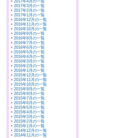
2017年4月の一覧
2017年3月の一覧
2017年2月の一覧
2017年1月の一覧
2016年12月の一覧
2016年11月の一覧
2016年10月の一覧
2016年9月の一覧
2016年8月の一覧
2016年7月の一覧
2016年6月の一覧
2016年5月の一覧
2016年4月の一覧
2016年3月の一覧
2016年2月の一覧
2016年1月の一覧
2015年12月の一覧
2015年11月の一覧
2015年10月の一覧
2015年9月の一覧
2015年8月の一覧
2015年7月の一覧
2015年6月の一覧
2015年5月の一覧
2015年4月の一覧
2015年3月の一覧
2015年2月の一覧
2015年1月の一覧
2014年12月の一覧
2014年11月の一覧