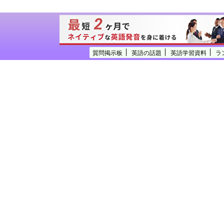
質問掲示板
英語の話題
英語学習資料
ラ