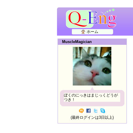
ホーム
MuscleMagician
ぼくのにっきはまじっくどうが
つき！
(最終ログインは3日以上)