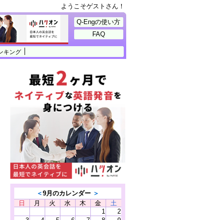
ようこそゲストさん！
Q-Engの使い方
FAQ
ンキング
＜
9月のカレンダー
＞
日
月
火
水
木
金
土
1
2