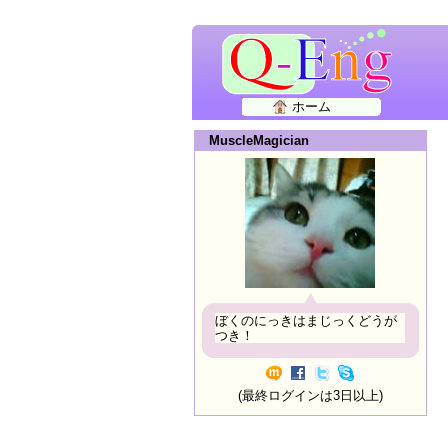
ホーム
MuscleMagician
ぼくのにっきはまじっくどうが
つき！
(最終ログインは3日以上)