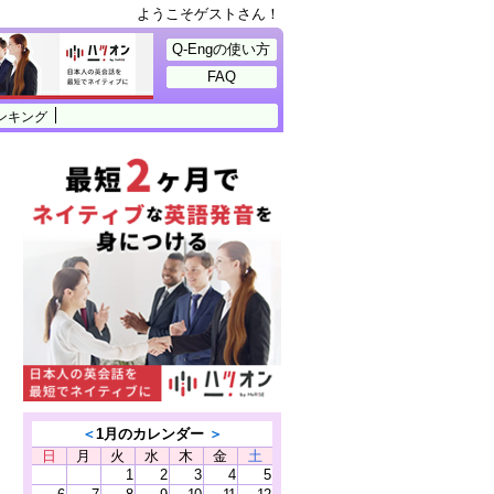
ようこそゲストさん！
Q-Engの使い方
FAQ
ンキング
＜
1月のカレンダー
＞
日
月
火
水
木
金
土
1
2
3
4
5