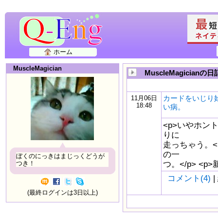
ホーム
MuscleMagician
MuscleMagicianの日
カードをいじり
11月06日
18:48
い病。
<p>いやホン
りに
走っちゃう。<
の一
ぼくのにっきはまじっくどうが
つ。</p> 
つき！
コメント(4)
|
(最終ログインは3日以上)