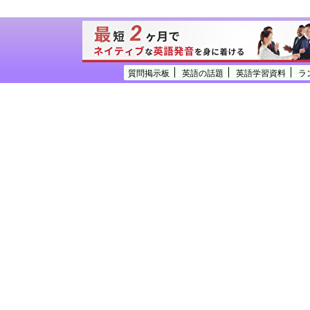
質問掲示板
英語の話題
英語学習資料
ラ