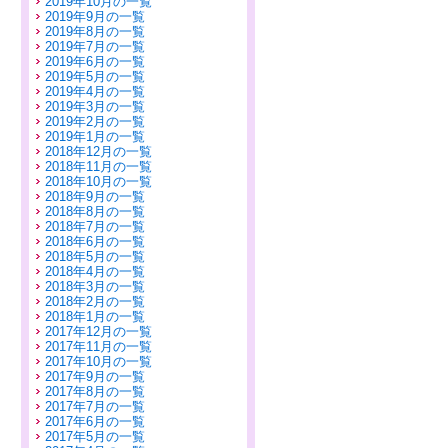
2019年10月の一覧
2019年9月の一覧
2019年8月の一覧
2019年7月の一覧
2019年6月の一覧
2019年5月の一覧
2019年4月の一覧
2019年3月の一覧
2019年2月の一覧
2019年1月の一覧
2018年12月の一覧
2018年11月の一覧
2018年10月の一覧
2018年9月の一覧
2018年8月の一覧
2018年7月の一覧
2018年6月の一覧
2018年5月の一覧
2018年4月の一覧
2018年3月の一覧
2018年2月の一覧
2018年1月の一覧
2017年12月の一覧
2017年11月の一覧
2017年10月の一覧
2017年9月の一覧
2017年8月の一覧
2017年7月の一覧
2017年6月の一覧
2017年5月の一覧