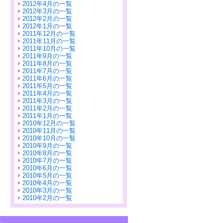
2012年4月の一覧
2012年3月の一覧
2012年2月の一覧
2012年1月の一覧
2011年12月の一覧
2011年11月の一覧
2011年10月の一覧
2011年9月の一覧
2011年8月の一覧
2011年7月の一覧
2011年6月の一覧
2011年5月の一覧
2011年4月の一覧
2011年3月の一覧
2011年2月の一覧
2011年1月の一覧
2010年12月の一覧
2010年11月の一覧
2010年10月の一覧
2010年9月の一覧
2010年8月の一覧
2010年7月の一覧
2010年6月の一覧
2010年5月の一覧
2010年4月の一覧
2010年3月の一覧
2010年2月の一覧
せ