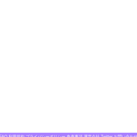
FAQ
利用規約
プライバシーポリシー
免責事項
運営会社
Twitter
お問い合わ