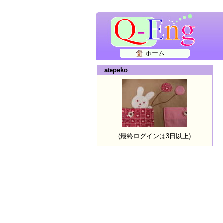
ホーム
atepeko
(最終ログインは3日以上)