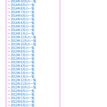
2014年10月の一覧
2014年9月の一覧
2014年8月の一覧
2014年7月の一覧
2014年6月の一覧
2014年5月の一覧
2014年4月の一覧
2014年3月の一覧
2014年2月の一覧
2014年1月の一覧
2013年12月の一覧
2013年11月の一覧
2013年10月の一覧
2013年9月の一覧
2013年8月の一覧
2013年7月の一覧
2013年6月の一覧
2013年5月の一覧
2013年4月の一覧
2013年3月の一覧
2013年2月の一覧
2013年1月の一覧
2012年12月の一覧
2012年11月の一覧
2012年10月の一覧
2012年9月の一覧
2012年8月の一覧
2012年7月の一覧
2012年6月の一覧
2012年5月の一覧