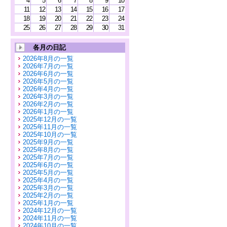
4
5
6
7
8
9
10
11
12
13
14
15
16
17
18
19
20
21
22
23
24
25
26
27
28
29
30
31
各月の日記
2026年8月の一覧
2026年7月の一覧
2026年6月の一覧
2026年5月の一覧
2026年4月の一覧
2026年3月の一覧
2026年2月の一覧
2026年1月の一覧
2025年12月の一覧
2025年11月の一覧
2025年10月の一覧
2025年9月の一覧
2025年8月の一覧
2025年7月の一覧
2025年6月の一覧
2025年5月の一覧
2025年4月の一覧
2025年3月の一覧
2025年2月の一覧
2025年1月の一覧
2024年12月の一覧
2024年11月の一覧
2024年10月の一覧