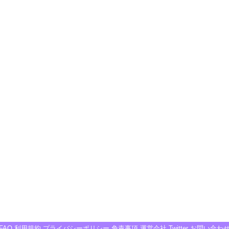
FAQ
利用規約
プライバシーポリシー
免責事項
運営会社
Twitter
お問い合わ