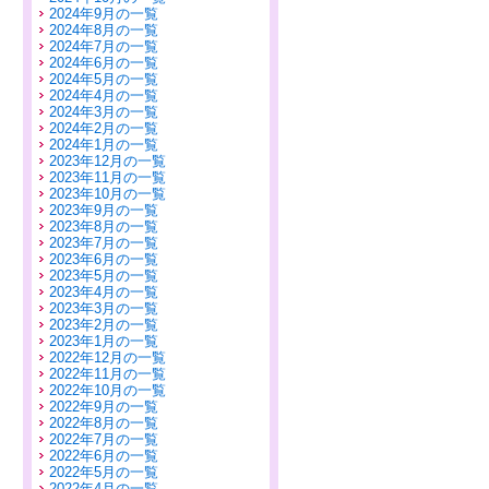
2024年9月の一覧
2024年8月の一覧
2024年7月の一覧
2024年6月の一覧
2024年5月の一覧
2024年4月の一覧
2024年3月の一覧
2024年2月の一覧
2024年1月の一覧
2023年12月の一覧
2023年11月の一覧
2023年10月の一覧
2023年9月の一覧
2023年8月の一覧
2023年7月の一覧
2023年6月の一覧
2023年5月の一覧
2023年4月の一覧
2023年3月の一覧
2023年2月の一覧
2023年1月の一覧
2022年12月の一覧
2022年11月の一覧
2022年10月の一覧
2022年9月の一覧
2022年8月の一覧
2022年7月の一覧
2022年6月の一覧
2022年5月の一覧
2022年4月の一覧