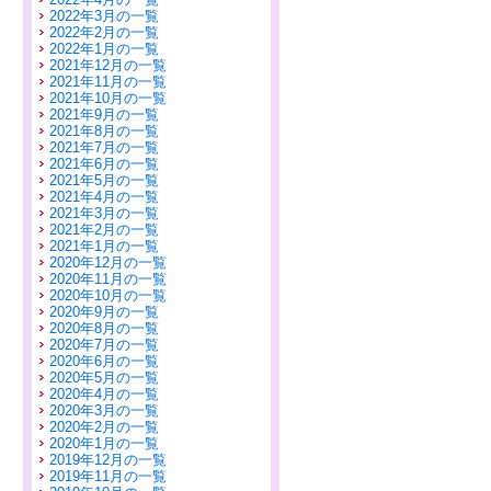
2022年3月の一覧
2022年2月の一覧
2022年1月の一覧
2021年12月の一覧
2021年11月の一覧
2021年10月の一覧
2021年9月の一覧
2021年8月の一覧
2021年7月の一覧
2021年6月の一覧
2021年5月の一覧
2021年4月の一覧
2021年3月の一覧
2021年2月の一覧
2021年1月の一覧
2020年12月の一覧
2020年11月の一覧
2020年10月の一覧
2020年9月の一覧
2020年8月の一覧
2020年7月の一覧
2020年6月の一覧
2020年5月の一覧
2020年4月の一覧
2020年3月の一覧
2020年2月の一覧
2020年1月の一覧
2019年12月の一覧
2019年11月の一覧