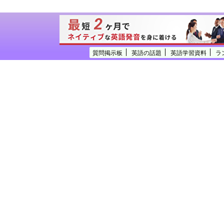
質問掲示板
英語の話題
英語学習資料
ラ