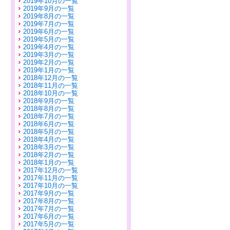
2019年10月の一覧
2019年9月の一覧
2019年8月の一覧
2019年7月の一覧
2019年6月の一覧
2019年5月の一覧
2019年4月の一覧
2019年3月の一覧
2019年2月の一覧
2019年1月の一覧
2018年12月の一覧
2018年11月の一覧
2018年10月の一覧
2018年9月の一覧
2018年8月の一覧
2018年7月の一覧
2018年6月の一覧
2018年5月の一覧
2018年4月の一覧
2018年3月の一覧
2018年2月の一覧
2018年1月の一覧
2017年12月の一覧
2017年11月の一覧
2017年10月の一覧
2017年9月の一覧
2017年8月の一覧
2017年7月の一覧
2017年6月の一覧
2017年5月の一覧