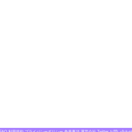
FAQ
利用規約
プライバシーポリシー
免責事項
運営会社
Twitter
お問い合わ