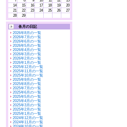
7
8
9
10
11
12
13
14
15
16
17
18
19
20
21
22
23
24
25
26
27
28
29
各月の日記
2026年8月の一覧
2026年7月の一覧
2026年6月の一覧
2026年5月の一覧
2026年4月の一覧
2026年3月の一覧
2026年2月の一覧
2026年1月の一覧
2025年12月の一覧
2025年11月の一覧
2025年10月の一覧
2025年9月の一覧
2025年8月の一覧
2025年7月の一覧
2025年6月の一覧
2025年5月の一覧
2025年4月の一覧
2025年3月の一覧
2025年2月の一覧
2025年1月の一覧
2024年12月の一覧
2024年11月の一覧
2024年10月の一覧