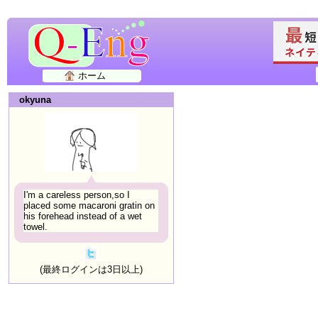
ホーム
okyuna
I'm a careless person,so I
placed some macaroni gratin on
his forehead instead of a wet
towel.
(最終ログインは3日以上)