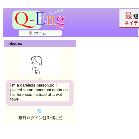
ホーム
okyuna
I'm a careless person,so I
placed some macaroni gratin on
his forehead instead of a wet
towel.
(最終ログインは3日以上)