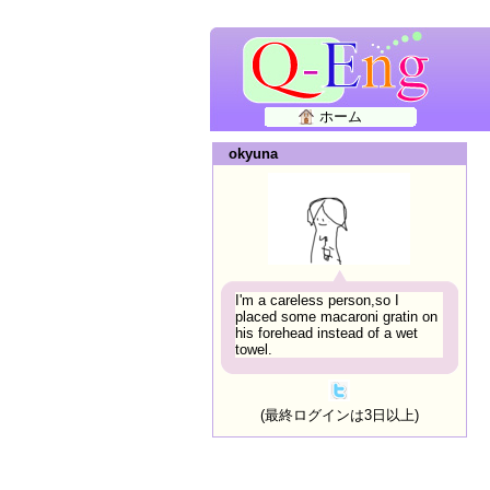
ホーム
okyuna
I'm a careless person,so I
placed some macaroni gratin on
his forehead instead of a wet
towel.
(最終ログインは3日以上)