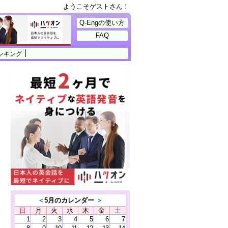
ようこそゲストさん！
Q-Engの使い方
FAQ
ンキング
＜
5月のカレンダー
＞
日
月
火
水
木
金
土
1
2
3
4
5
6
7