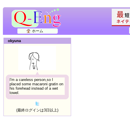
ホーム
okyuna
I'm a careless person,so I
placed some macaroni gratin on
his forehead instead of a wet
towel.
(最終ログインは3日以上)