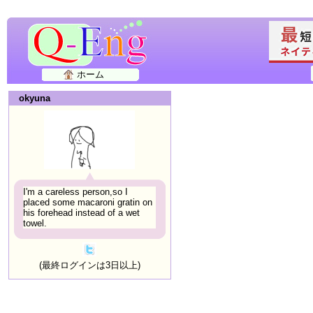
ホーム
okyuna
I'm a careless person,so I
placed some macaroni gratin on
his forehead instead of a wet
towel.
(最終ログインは3日以上)