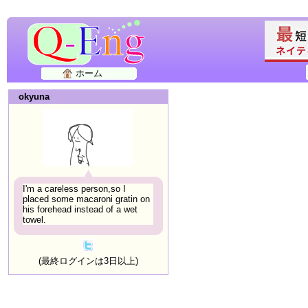
ホーム
okyuna
I'm a careless person,so I
placed some macaroni gratin on
his forehead instead of a wet
towel.
(最終ログインは3日以上)