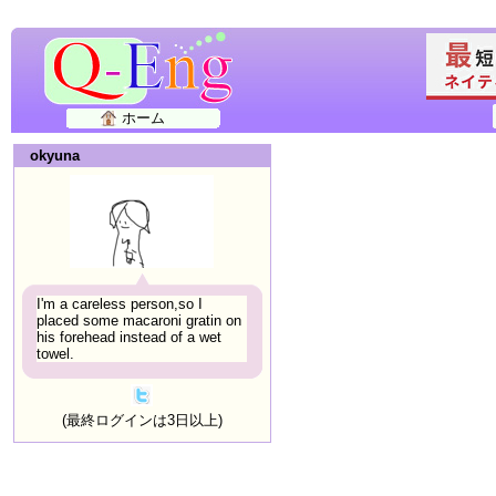
ホーム
okyuna
I'm a careless person,so I
placed some macaroni gratin on
his forehead instead of a wet
towel.
(最終ログインは3日以上)