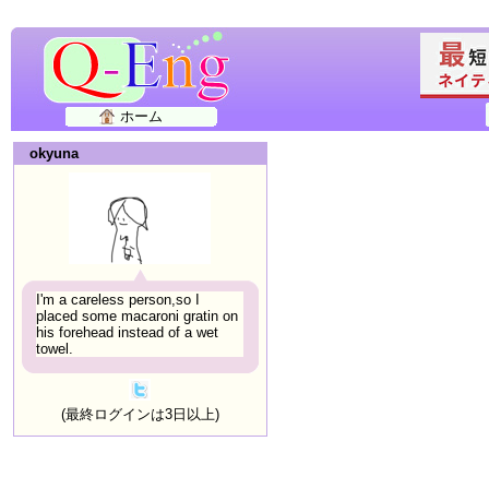
ホーム
okyuna
I'm a careless person,so I
placed some macaroni gratin on
his forehead instead of a wet
towel.
(最終ログインは3日以上)