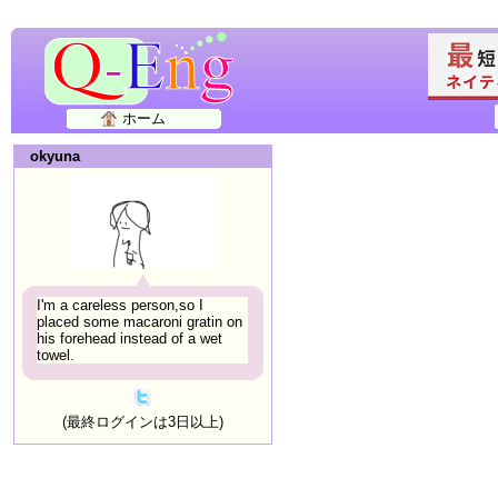
ホーム
okyuna
I'm a careless person,so I
placed some macaroni gratin on
his forehead instead of a wet
towel.
(最終ログインは3日以上)