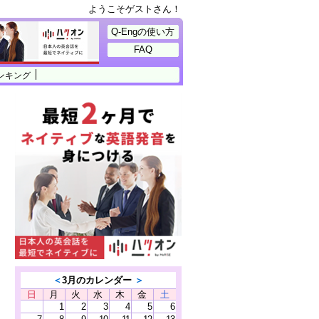
ようこそゲストさん！
Q-Engの使い方
FAQ
ンキング
＜
3月のカレンダー
＞
日
月
火
水
木
金
土
1
2
3
4
5
6