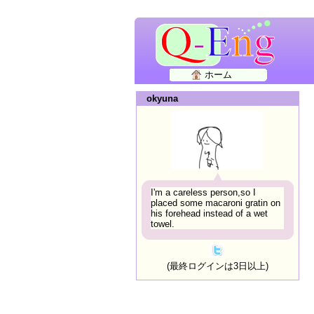
ホーム
okyuna
I'm a careless person,so I
placed some macaroni gratin on
his forehead instead of a wet
towel.
(最終ログインは3日以上)