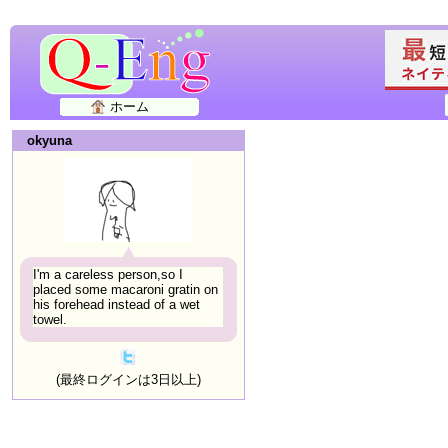
ホーム
okyuna
I'm a careless person,so I
placed some macaroni gratin on
his forehead instead of a wet
towel.
(最終ログインは3日以上)