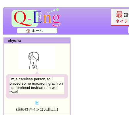
ホーム
okyuna
I'm a careless person,so I
placed some macaroni gratin on
his forehead instead of a wet
towel.
(最終ログインは3日以上)