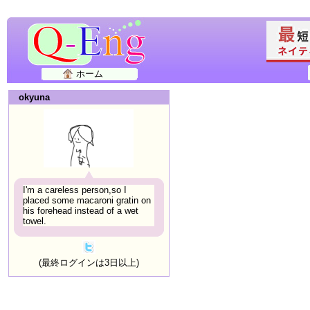
ホーム
okyuna
I'm a careless person,so I
placed some macaroni gratin on
his forehead instead of a wet
towel.
(最終ログインは3日以上)