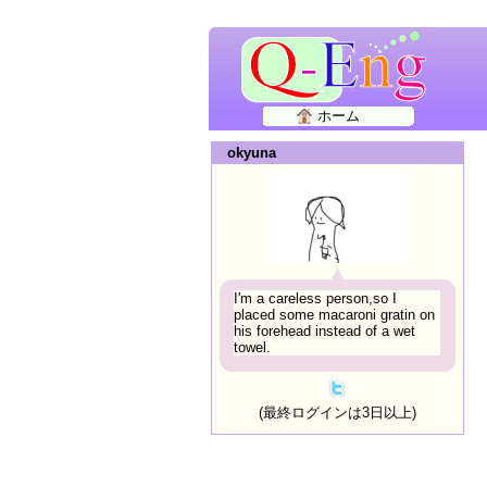
ホーム
okyuna
I'm a careless person,so I
placed some macaroni gratin on
his forehead instead of a wet
towel.
(最終ログインは3日以上)