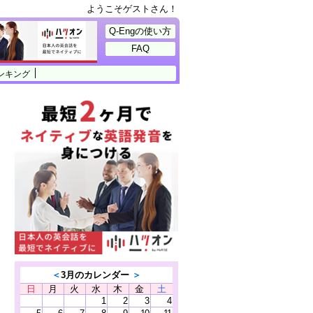
ようこそゲストさん！
Q-Engの使い方
FAQ
ンキング
＜
3月のカレンダー
＞
日
月
火
水
木
金
土
1
2
3
4