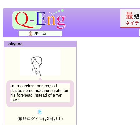
ホーム
okyuna
I'm a careless person,so I
placed some macaroni gratin on
his forehead instead of a wet
towel.
(最終ログインは3日以上)